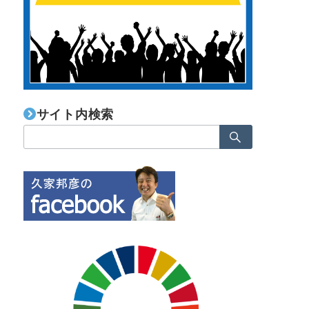
サイト内検索
検
索：