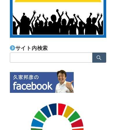
サイト内検索
検
索：