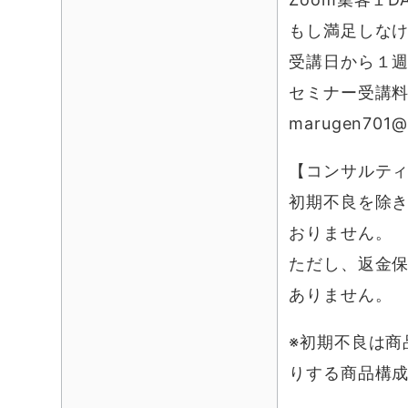
もし満足しな
受講日から１
セミナー受講
marugen701@
【コンサルテ
初期不良を除
おりません。
ただし、返金
ありません。
※初期不良は商
りする商品構