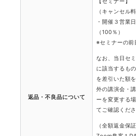
【セミナー】
（キャンセル
・開催３営業日
（100％）
※セミナーの前
なお、当日セ
に該当するも
を差引いた額
外の講演会・
返品・不良品について
ーを変更する
てご確認くだ
（全額返金保
Zoom集客１