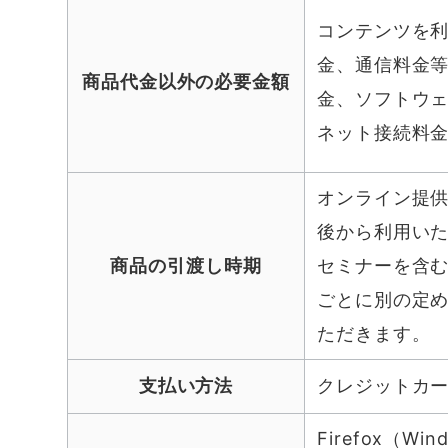
コンテンツを
金、通信料金
商品代金以外の必要金額
金、ソフトウ
ネット接続料
オンライン提
後から利用い
商品の引渡し時期
セミナーを含
ごとに別の定
ただきます。
支払い方法
クレジットカ
Firefox（W