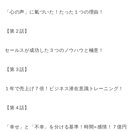
「心
の
声」に氣づいた！たった１つ
の
理由！
【第２話】
セールスが成功した３つ
の
ノウハウと極意！
【第３話】
１年で売上げ７倍！ビジネス潜在意識トレーニング！
【第４話】
「幸せ」と「不幸」を分ける基準！時間=感情！７億円