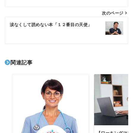
ナ
次のページ
ビ
ゲ
涙なくして読めない本「１２番目の天使」
ー
シ
ョ
関連記事
ン
【ワーキングママ