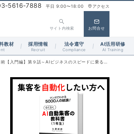
03-5616-7888
平日 9:00〜18:00
アクセス
サイト内検索
お問合せ
料教材
採用情報
法令遵守
AI活用研修
ent
Recruit
Compliance
AI Training
業術【入門編】第９話～AIビジネスのスピードに乗る２～