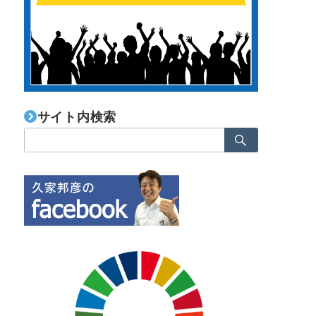
サイト内検索
検
索：