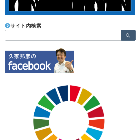
サイト内検索
検
索：