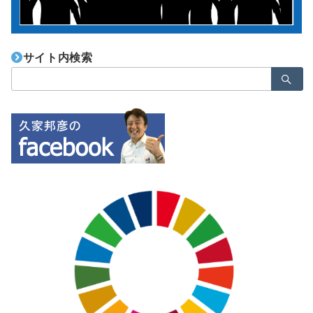
サイト内検索
検
索：