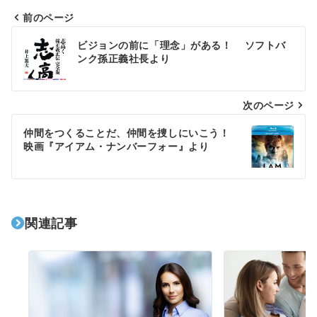
前のページ
投
ビジョンの前に「理念」がある！ ソフトバ
稿
ンク孫正義社長より
ナ
次のページ
ビ
ゲ
仲間をつくることだ、仲間を捜しにいこう！
映画『アイアム・ナンバーフォー』より
ー
シ
ョ
関連記事
ン