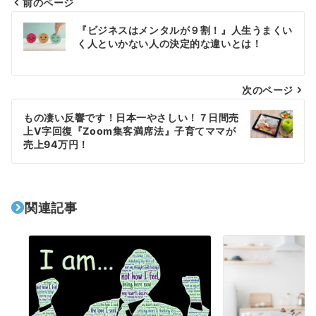
前のページ
投
『ビジネスはメンタルが９割！』人生うまくい
稿
く人といかない人の決定的な違いとは！
ナ
次のページ
ビ
ゲ
もの凄い反響です！日本一やさしい！７日間売
上V字回復『Zoom集客満席法』子育てママが
ー
売上94万円！
シ
ョ
関連記事
ン