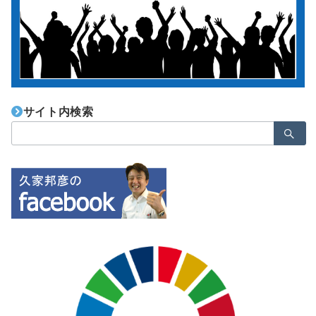
サイト内検索
検
索：