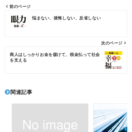
前のページ
投
悩まない、後悔しない、反省しない
稿
ナ
次のページ
ビ
ゲ
商人はしっかりお金を儲けて、税金払って社会
を支える
ー
シ
ョ
関連記事
ン