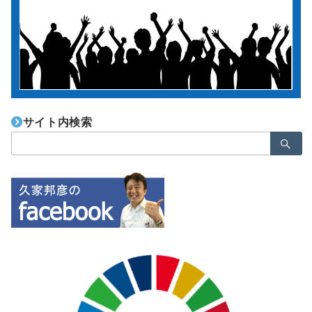
サイト内検索
検
索：