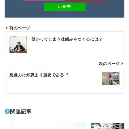
LINE
前のページ
投
儲かってしまう仕組みをつくるには？
稿
ナ
次のページ
ビ
ゲ
想像力は知識より重要である ？
ー
シ
ョ
関連記事
ン