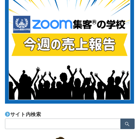
サイト内検索
検
索：