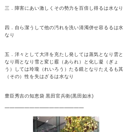
三．障害にあい激しくその勢力を百倍し得るは水なり
四．自ら潔うして他の汚れを洗い清濁併せ容るるは水
なり
五．洋々として大洋を充たし発しては蒸気となり雲と
なり雨となり雪と変じ霰（あられ）と化し凝（ぎょ
う）しては玲瓏（れいろう）たる鏡となりたえるも其
（その）性を失はざるは水なり
豊臣秀吉の知恵袋 黒田官兵衛(黒田如水)
━━━━━━━━━━━━━━━━