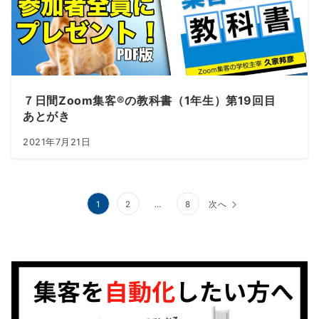
７日間Zoom集客®の教科書（1年生）第19回目
あとがき
2021年7月21日
投
1
2
…
8
次へ
稿
ナ
ビ
ゲ