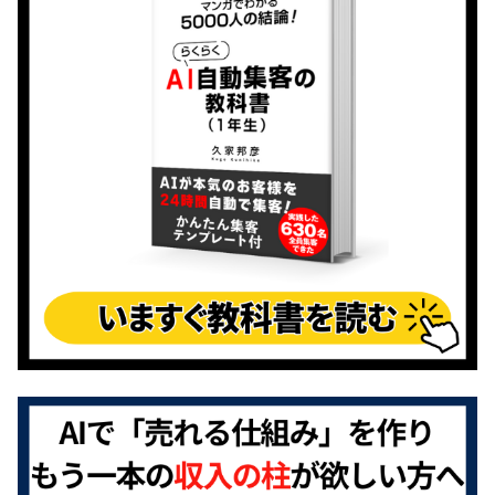
ー
シ
ョ
ン