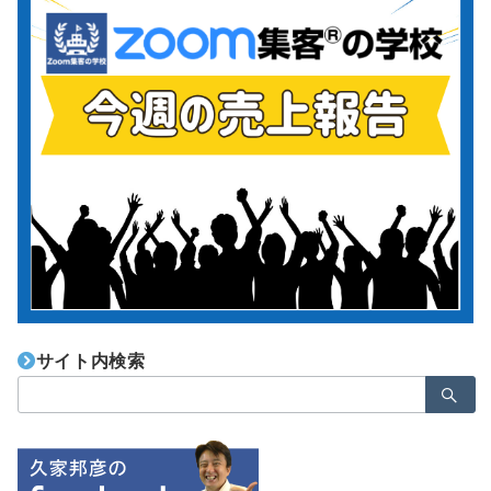
サイト内検索
検
索：